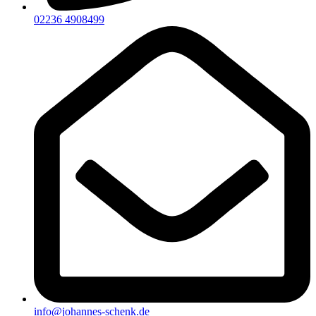
02236 4908499
info@johannes-schenk.de